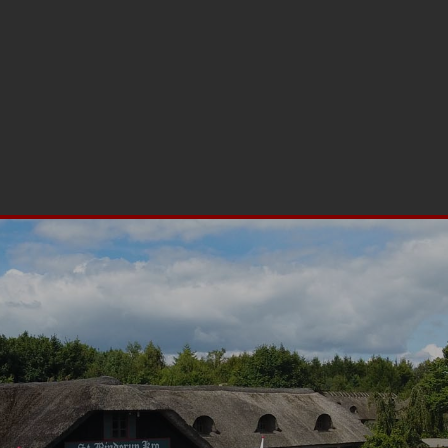
00 Aars
Fest
Restaurant
Mad ud af huset
Møder
Arrangeme