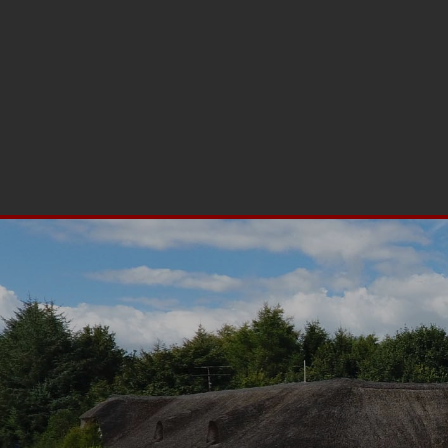
(+45) 98 65 83 33
info@binderupkro.dk
Møllegårdsvej 7, 96
Forside
Historien om kroen
Ophold