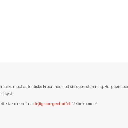
Danmarks mest autentiske kroer med helt sin egen stemning. Beliggenheden 
estkyst.
ætte tænderne i en
dejlig morgenbuffet.
Velbekomme!