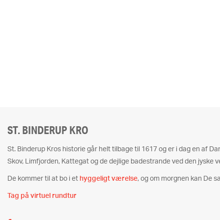
ST. BINDERUP KRO
St. Binderup Kros historie går helt tilbage til 1617 og er i dag en af 
Skov, Limfjorden, Kattegat og de dejlige badestrande ved den jyske v
De kommer til at bo i et
hyggeligt værelse
, og om morgnen kan De s
Tag på virtuel rundtur