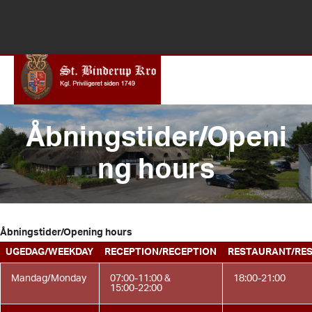
(+45) 98 65 83 33
info@binderupkro.dk
Åbningstider/Openi
ng hours
Åbningstider/Opening hours
UGEDAG/WEEKDAY
RECEPTION/RECEPTION
RESTAURANT/RE
Mandag/Monday
07:00-11:00 &
18:00-21:00
15:00-22:00