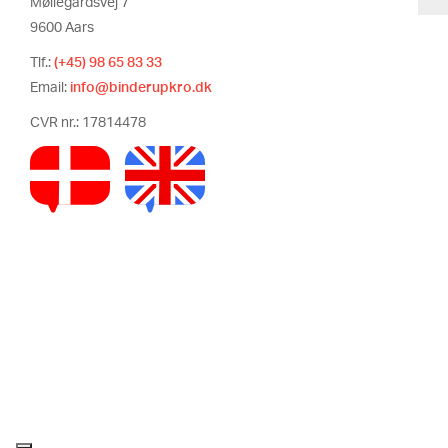
Møllegårdsvej 7
9600 Aars
Tlf.:
(+45) 98 65 83 33
Email:
info@binderupkro.dk
CVR nr.: 17814478