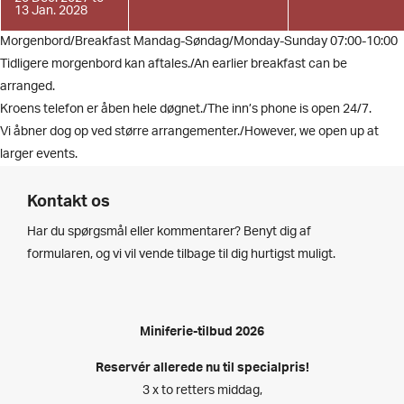
13 Jan. 2028
Morgenbord/Breakfast Mandag-Søndag/Monday-Sunday 07:00-10:00
Tidligere morgenbord kan aftales./An earlier breakfast can be
arranged.
Kroens telefon er åben hele døgnet./The inn’s phone is open 24/7.
Vi åbner dog op ved større arrangementer./However, we open up at
larger events.
Kontakt os
Har du spørgsmål eller kommentarer? Benyt dig af
formularen, og vi vil vende tilbage til dig hurtigst muligt.
Miniferie-tilbud 2026
Reservér allerede nu til specialpris!
3 x to retters middag,