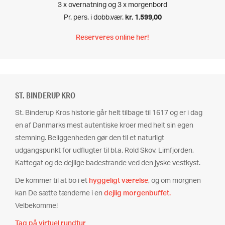
3 x overnatning og 3 x morgenbord
Pr. pers. i dobb.vær.
kr. 1.599,00
Reserveres online her!
ST. BINDERUP KRO
St. Binderup Kros historie går helt tilbage til 1617 og er i dag
en af Danmarks mest autentiske kroer med helt sin egen
stemning. Beliggenheden gør den til et naturligt
udgangspunkt for udflugter til bl.a. Rold Skov, Limfjorden,
Kattegat og de dejlige badestrande ved den jyske vestkyst.
De kommer til at bo i et
hyggeligt værelse
, og om morgnen
kan De sætte tænderne i en
dejlig morgenbuffet.
Velbekomme!
Tag på virtuel rundtur