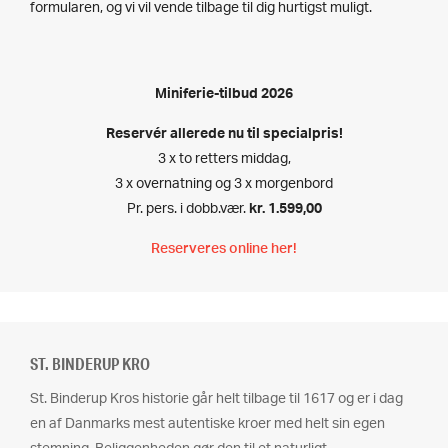
formularen, og vi vil vende tilbage til dig hurtigst muligt.
Miniferie-tilbud 2026
Reservér allerede nu til specialpris!
3 x to retters middag,
3 x overnatning og 3 x morgenbord
Pr. pers. i dobb.vær.
kr. 1.599,00
Reserveres online her!
ST. BINDERUP KRO
St. Binderup Kros historie går helt tilbage til 1617 og er i dag
en af Danmarks mest autentiske kroer med helt sin egen