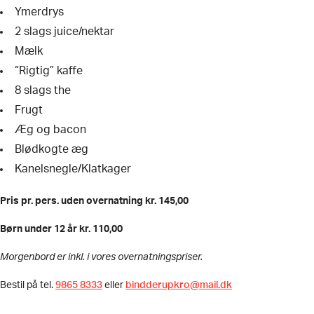
Ymerdrys
2 slags juice/nektar
Mælk
“Rigtig” kaffe
8 slags the
Frugt
Æg og bacon
Blødkogte æg
Kanelsnegle/Klatkager
Pris pr. pers. uden overnatning kr. 145,00
Børn under 12 år kr. 110,00
Morgenbord er inkl. i vores overnatningspriser.
Bestil på tel.
9865 8333
eller
bindderupkro@mail.dk