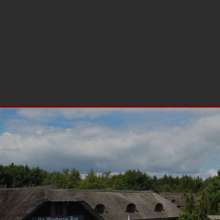
00 Aars
Fest
Restaurant
Mad ud af huset
Møder
Arrangeme