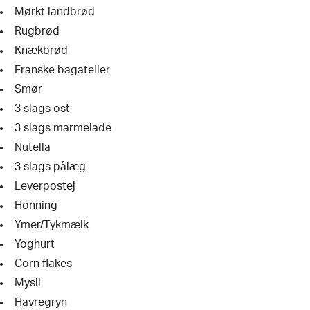
Mørkt landbrød
Rugbrød
Knækbrød
Franske bagateller
Smør
3 slags ost
3 slags marmelade
Nutella
3 slags pålæg
Leverpostej
Honning
Ymer/Tykmælk
Yoghurt
Corn flakes
Mysli
Havregryn