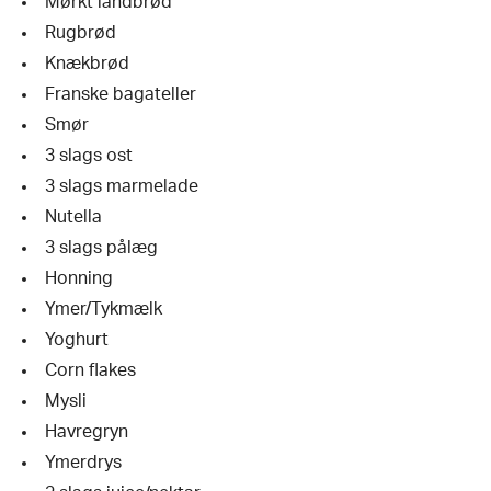
Mørkt landbrød
Rugbrød
Knækbrød
Franske bagateller
Smør
3 slags ost
3 slags marmelade
Nutella
3 slags pålæg
Honning
Ymer/Tykmælk
Yoghurt
Corn flakes
Mysli
Havregryn
Ymerdrys