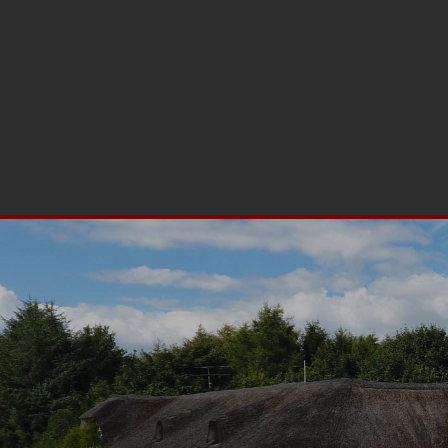
(+45) 98 65 83 33
info@binderupkro.dk
Møllegårdsvej 7, 96
Forside
Historien om kroen
Ophold