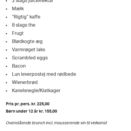
2 slags juice/nektar
Mælk
“Rigtig” kaffe
8 slags the
Frugt
Blødkogte æg
Varmrøget laks
Scrambled eggs
Bacon
Lun leverpostej med rødbede
Wienerbrød
Kanelsnegle/Klatkager
Pris pr. pers. kr. 225,00
Børn under 12 år kr. 155,00
Ovenstående brunch incl. mousserende vin til velkomst