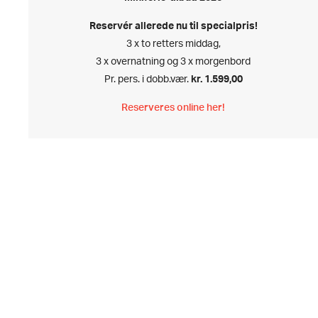
Reservér allerede nu til specialpris!
3 x to retters middag,
3 x overnatning og 3 x morgenbord
Pr. pers. i dobb.vær.
kr. 1.599,00
Reserveres online her!