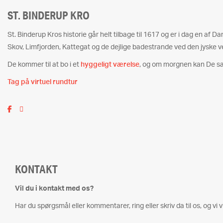
ST. BINDERUP KRO
St. Binderup Kros historie går helt tilbage til 1617 og er i dag en af 
Skov, Limfjorden, Kattegat og de dejlige badestrande ved den jyske v
De kommer til at bo i et
hyggeligt værelse
, og om morgnen kan De s
Tag på virtuel rundtur
KONTAKT
Vil du i kontakt med os?
Har du spørgsmål eller kommentarer, ring eller skriv da til os, og vi vi