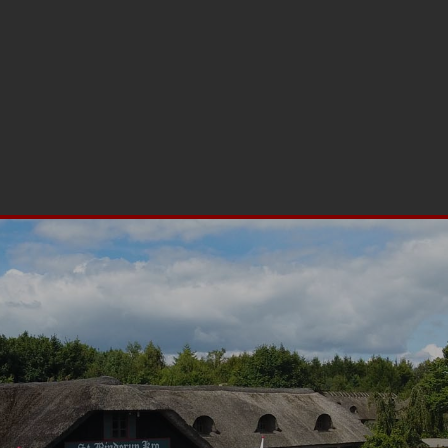
00 Aars
Fest
Restaurant
Mad ud af huset
Møder
Arrangeme