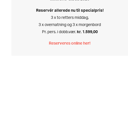
Reservér allerede nu til specialpris!
3 x to retters middag,
3 x overnatning og 3 x morgenbord
Pr. pers. i dobb.vær.
kr. 1.599,00
Reserveres online her!