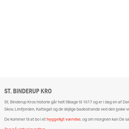
ST. BINDERUP KRO
St. Binderup Kros historie går helt tilbage til 1617 og er i dag en af 
Skov, Limfjorden, Kattegat og de dejlige badestrande ved den jyske v
De kommer til at bo i et
hyggeligt værelse
, og om morgnen kan De s