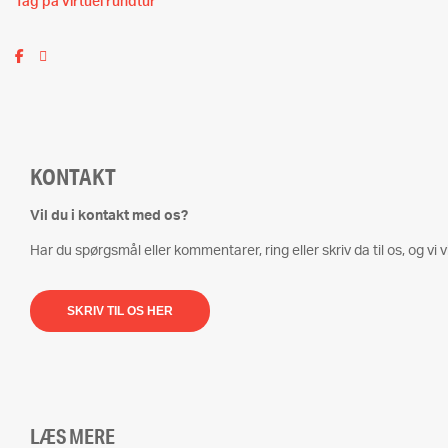
Tag på virtuel rundtur
KONTAKT
Vil du i kontakt med os?
Har du spørgsmål eller kommentarer, ring eller skriv da til os, og vi vi
SKRIV TIL OS HER
LÆS MERE