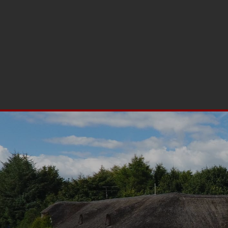
(+45) 98 65 83 33
info@binderupkro.dk
Møllegårdsvej 7, 96
Forside
Historien om kroen
Ophold