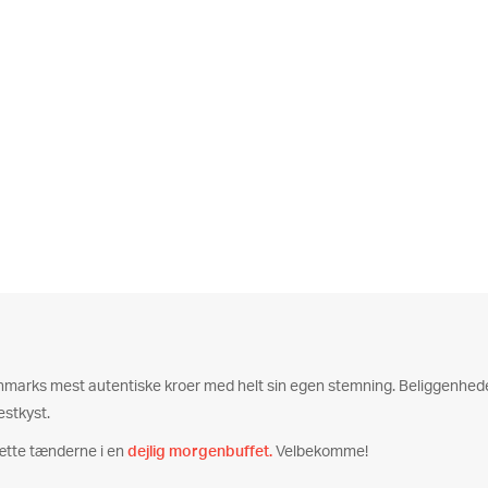
Danmarks mest autentiske kroer med helt sin egen stemning. Beliggenheden 
estkyst.
ætte tænderne i en
dejlig morgenbuffet.
Velbekomme!